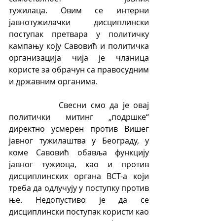
тужилаца. Овим се интерни 
јавнотужилачки дисциплински 
поступак претвара у политичку 
кампању коју Савовић и политичка 
организација чија је чланица 
користе за обрачун са правосудним 
и државним органима.
            Свесни смо да је овај 
политички митинг „подршке“ 
директно усмерен против Вишег 
јавног тужилаштва у Београду, у 
коме Савовић обавља функцију 
јавног тужиоца, као и против 
дисциплинских органа ВСТ-а који 
треба да одлучују у поступку против 
ње. Недопустиво је да се 
дисциплински поступак користи као 