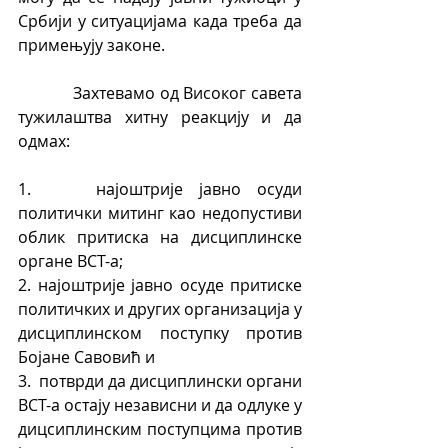
Србији у ситуацијама када треба да 
примењују законе.
            Захтевамо од Високог савета 
тужилаштва хитну реакцију и да 
одмах:
1.    најоштрије јавно осуди 
политички митинг као недопустиви 
облик притиска на дисциплинске 
органе ВСТ-а;
2. најоштрије јавно осуде притиске 
политичких и других организација у 
дисциплинском поступку против 
Бојане Савовић и
3.  потврди да дисциплински органи 
ВСТ-а остају независни и да одлуке у 
дицсиплинским поступцима против 