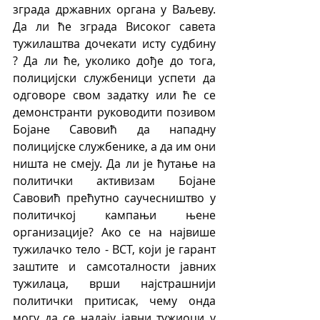
зграда државних органа у Ваљеву. 
Да ли ће зграда Високог савета 
тужилаштва дочекати исту судбину 
? Да ли ће, уколико дође до тога, 
полицијски службеници успети да 
одговоре свом задатку или ће се 
демонстранти руководити позивом 
Бојане Савовић да нападну 
полицијске службенике, а да им они 
ништа не смеју. Да ли је ћутање на 
политички активизам Бојане 
Савовић прећутно саучесништво у 
политичкој кампањи њене 
организације? Ако се на највише 
тужилачко тело - ВСТ, који је гарант 
заштите и самсоталности јавних 
тужилаца, врши најстрашнији 
политички притисак, чему онда 
могу да се надају јавни тужиоци у 