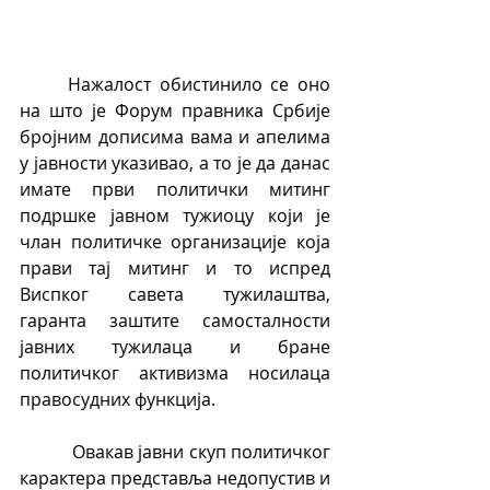
	Нажалост обистинило се оно 
на што је Форум правника Србије 
бројним дописима вама и апелима 
у јавности указивао, а то је да данас 
имате први политички митинг 
подршке јавном тужиоцу који је 
члан политичке организације која 
прави тај митинг и то испред 
Виспког савета тужилаштва, 
гаранта заштите самосталности 
јавних тужилаца и бране 
политичког активизма носилаца 
правосудних функција.
           Овакав јавни скуп политичког 
карактера представља недопустив и 