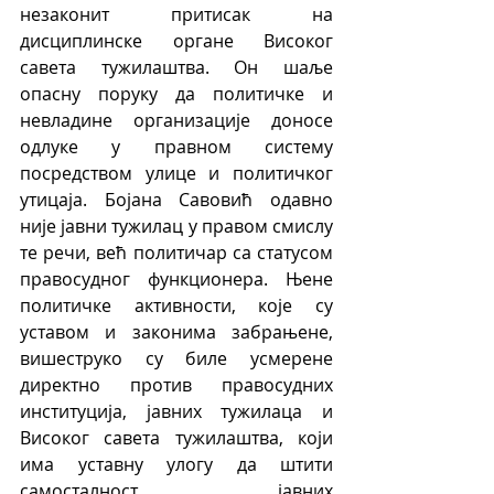
незаконит притисак на 
дисциплинске органе Високог 
савета тужилаштва. Он шаље 
опасну поруку да политичке и 
невладине организације доносе 
одлуке у правном систему 
посредством улице и политичког 
утицаја. Бојана Савовић одавно 
није јавни тужилац у правом смислу 
те речи, већ политичар са статусом 
правосудног функционера. Њене 
политичке активности, које су 
уставом и законима забрањене, 
вишеструко су биле усмерене 
директно против правосудних 
институција, јавних тужилаца и 
Високог савета тужилаштва, који 
има уставну улогу да штити 
самосталност јавних 