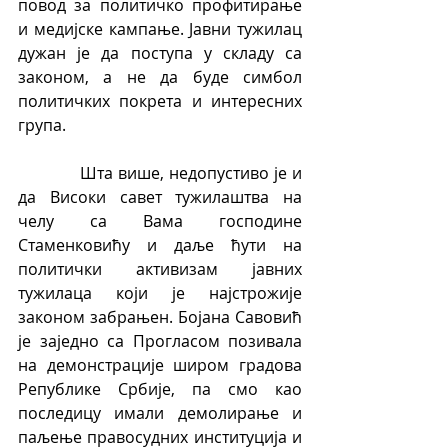
повод за политичко профитирање 
и медијске кампање. Јавни тужилац 
дужан је да поступа у складу са 
законом, а не да буде симбол 
политичких покрета и интересних 
група.
            Шта више, недопустиво је и 
да Високи савет тужилаштва на 
челу са Вама господине 
Стаменковићу и даље ћути на 
политички активизам јавних 
тужилаца који је најстрожије 
законом забрањен. Бојана Савовић 
је заједно са Прогласом позивала 
на демонстрације широм градова 
Републике Србије, па смо као 
последицу имали демолирање и 
паљење правосудних институција и 