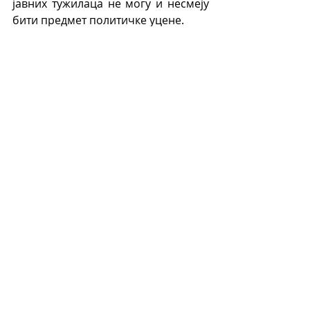
јавних тужилаца не могу и несмеју 
бити предмет политичке уцене.
Recent Posts
See All