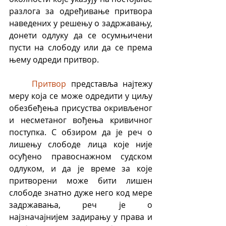
разлога за одређивање притвора 
наведених у решењу о задржавању, 
донети одлуку да се осумњичени 
пусти на слободу или да се према 
њему одреди притвор.
Притвор
 представља најтежу 
меру која се може одредити у циљу 
обезбеђења присуства окривљеног 
и несметаног вођења кривичног 
поступка. С обзиром да је реч о 
лишењу слободе лица које није 
осуђено правоснажном судском 
одлуком, и да је време за које 
притворени може бити лишен 
слободе знатно дуже него код мере 
задржавања, реч је о 
најзначајнијем задирању у права и 