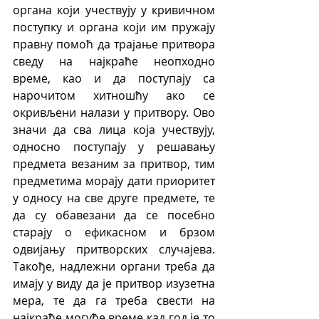
органа који учествују у кривичном 
поступку и органа који им пружају 
правну помоћ да трајање притвора 
сведу на најкраће неопходно 
време, као и да поступају са 
нарочитом хитношћу ако се 
окривљени налази у притвору. Ово 
значи да сва лица која учествују, 
односно поступају у решавању 
предмета везаним за притвор, тим 
предметима морају дати приоритет 
у односу на све друге предмете, те 
да су обавезани да се посебно 
старају о ефикасном и брзом 
одвијању притворских случајева. 
Такође, надлежни органи треба да 
имају у виду да је притвор изузетна 
мера, те да га треба свести на 
најкраће могуће време кад год је то 