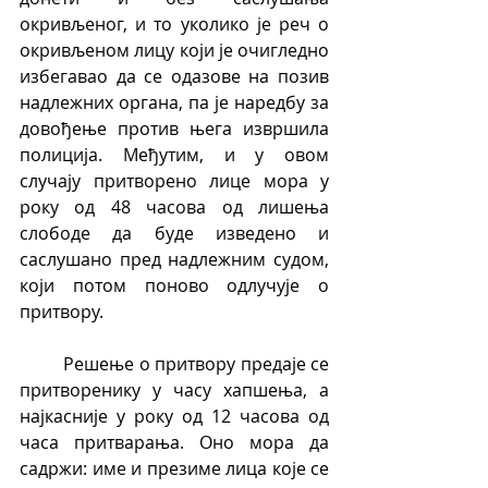
окривљеног, и то уколико је реч о 
окривљеном лицу који је очигледно 
избегавао да се одазове на позив 
надлежних органа, па је наредбу за 
довођење против њега извршила 
полиција. Међутим, и у овом 
случају притворено лице мора у 
року од 48 часова од лишења 
слободе да буде изведено и 
саслушано пред надлежним судом, 
који потом поново одлучује о 
притвору.
	Решење о притвору предаје се 
притворенику у часу хапшења, а 
најкасније у року од 12 часова од 
часа притварања. Оно мора да 
садржи: име и презиме лица које се 