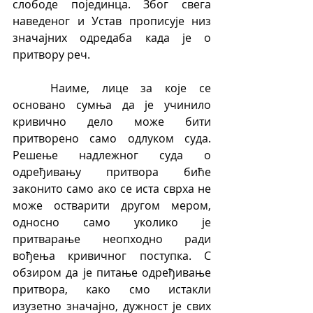
слободе појединца. Због свега 
наведеног и Устав прописује низ 
значајних одредаба када је о 
притвору реч.
	Наиме, лице за које се 
основано сумња да је учинило 
кривично дело може бити 
притворено само одлуком суда. 
Решење надлежног суда о 
одређивању притвора биће 
законито само ако се иста сврха не 
може остварити другом мером, 
односно само уколико је 
притварање неопходно ради 
вођења кривичног поступка. С 
обзиром да је питање одређивање 
притвора, како смо истакли 
изузетно значајно, дужност је свих 