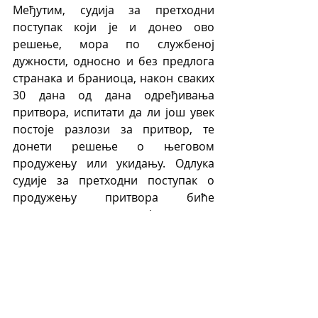
Међутим, судија за претходни 
поступак који је и донео ово 
решење, мора по службеној 
дужности, односно и без предлога 
странака и браниоца, након сваких 
30 дана од дана одређивања 
притвора, испитати да ли још увек 
постоје разлози за притвор, те 
донети решење о његовом 
продужењу или укидању. Одлука 
судије за претходни поступак о 
продужењу притвора биће 
оправдана само у случају да се оно 
покаже нужно за наставак вођења 
кривичног поступка.
	Ипак, притвор у истрази може 
максимално трајати шест месеци. 
Наиме, непосредно виши суд може, 