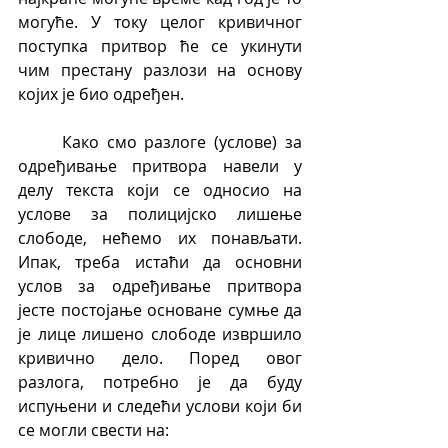
могуће. У току целог кривичног 
поступка притвор ће се укинути 
чим престану разлози на основу 
којих је био одређен.
	Како смо разлоге (услове) за 
одређивање притвора навели у 
делу текста који се односио на 
услове за полицијско лишење 
слободе, нећемо их понављати. 
Ипак, треба истаћи да основни 
услов за одређивање притвора 
јесте постојање основане сумње да 
је лице лишено слободе извршило 
кривично дело. Поред овог 
разлога, потребно је да буду 
испуњени и следећи услови који би 
се могли свести на: