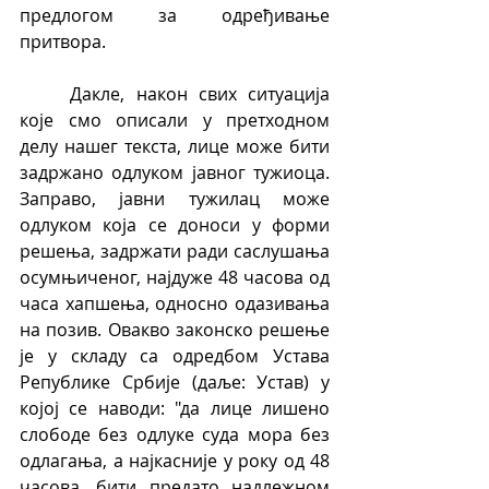
предлогом за одређивање 
притвора.
	Дакле, након свих ситуација 
које смо описали у претходном 
делу нашег текста, лице може бити 
задржано одлуком јавног тужиоца. 
Заправо, јавни тужилац може 
одлуком која се доноси у форми 
решења, задржати ради саслушања 
осумњиченог, најдуже 48 часова од 
часа хапшења, односно одазивања 
на позив. Овакво законско решење 
је у складу са одредбом Устава 
Републике Србије (даље: Устав) у 
којој се наводи: "да лице лишено 
слободе без одлуке суда мора без 
одлагања, а најкасније у року од 48 
часова, бити предато надлежном 