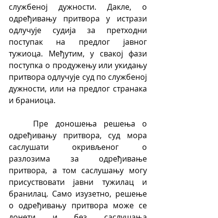
службеној дужности. Дакле, о 
одређивању притвора у истрази 
одлучује судија за претходни 
поступак на предлог јавног 
тужиоца. Међутим, у свакој фази 
поступка о продужењу или укидању 
притвора одлучује суд по службеној 
дужности, или на предлог странака 
и браниоца.
	Пре доношења решења о 
одређивању притвора, суд мора 
саслушати окривљеног о 
разлозима за одређивање 
притвора, а том саслушању могу 
присуствовати јавни тужилац и 
бранилац. Само изузетно, решење 
о одређивању притвора може се 
донети и без саслушања 