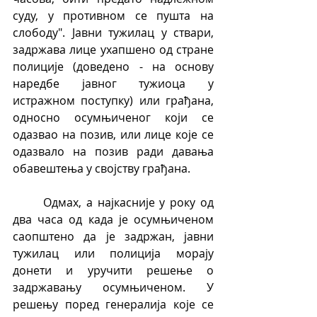
суду, у противном се пушта на 
слободу". Јавни тужилац у ствари, 
задржава лице ухапшено од стране 
полиције (доведено - на основу 
наредбе јавног тужиоца у 
истражном поступку) или грађана, 
односно осумњиченог који се 
одазвао на позив, или лице које се 
одазвало на позив ради давања 
обавештења у својству грађана.
	Одмах, а најкасније у року од 
два часа од када је осумњиченом 
саопштено да је задржан, јавни 
тужилац или полиција морају 
донети и уручити решење о 
задржавању осумњиченом. У 
решењу поред генералија које се 