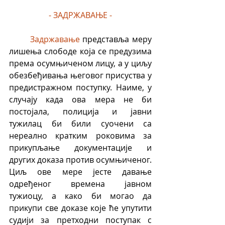
- ЗAДРЖАВАЊЕ -
Задржавање
 представља меру 
лишења слободе која се предузима 
према осумњиченом лицу, а у циљу 
обезбеђивања његовог присуства у 
предистражном поступку. Наиме, у 
случају када ова мера не би 
постојала, полиција и јавни 
тужилац би били суочени са 
нереално кратким роковима за 
прикупљање документације и 
других доказа против осумњиченог. 
Циљ ове мере јесте давање 
одређеног времена јавном 
тужиоцу, а како би могао да 
прикупи све доказе које ће упутити 
судији за претходни поступак с 