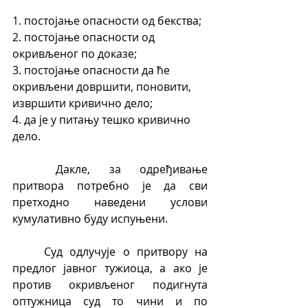
1. постојање опасности од бекства;
2. постојање опасности од 
окривљеног по доказе;
3. постојање опасности да ће 
окривљени довршити, поновити, 
извршити кривично дело;
4. да је у питању тешко кривично 
дело.
	Дакле, за одређивање 
притвора потребно је да сви 
претходно наведени услови 
кумулативно буду испуњени.
	Суд одлучује о притвору на 
предлог јавног тужиоца, а ако је 
против окривљеног подигнута 
оптужница суд то чини и по 