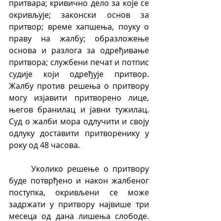
притвара; кривично дело за које се 
окривљује; законски основ за 
притвор; време хапшења, поуку о 
праву на жалбу; образложење 
основа и разлога за одређивање 
притвора; службени печат и потпис 
судије који одређује притвор. 
Жалбу против решења о притвору 
могу изјавити притворено лице, 
његов бранилац и јавни тужилац. 
Суд о жалби мора одлучити и своју 
одлуку доставити притворенику у 
року од 48 часова.
	Уколико решење о притвору 
буде потврђено и након жалбеног 
поступка, окривљени се може 
задржати у притвору највише три 
месеца од дана лишења слободе. 