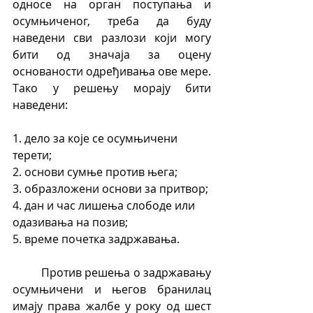
односе на орган поступања и 
осумњиченог, треба да буду 
наведени сви разлози који могу 
бити од значаја за оцену 
основаности одређивања ове мере. 
Тако у решењу морају бити 
наведени:
1. дело за које се осумњичени 
терети;
2. основи сумње против њега;
3. образложени основи за притвор;
4. дан и час лишења слободе или 
одазивања на позив;
5. време почетка задржавања.
	Против решења о задржавању 
осумњичени и његов бранилац 
имају права жалбе у року од шест 