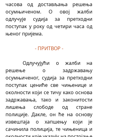
часова од достављања решења 
осумњиченом. О овој жалби 
одлучује судија за претходни 
поступак у року од четири часа од 
њеног пријема.
- ПРИТВОР -
	Одлучујући о жалби на 
решење о задржавању 
осумњиченог, судија за претходни 
поступак цениће све чињенице и 
околности који се тичу како основа 
задржавања, тако и законитости 
лишења слободе од стране 
полиције. Дакле, он ће на основу 
извештаја о хапшењу који је 
сачинила полиција, те чињеница и 
околности које указују на постојање 